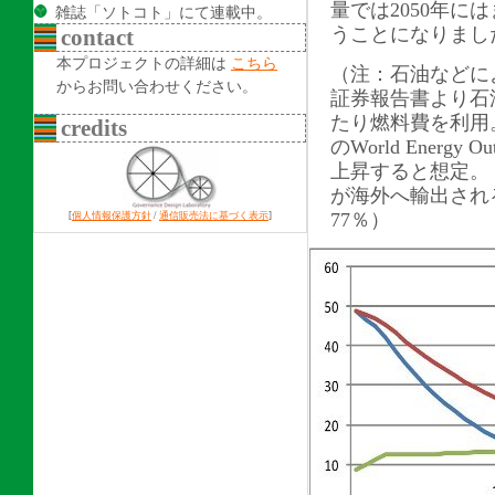
量では2050年に
雑誌「ソトコト」にて連載中。
うことになりまし
contact
本プロジェクトの詳細は
こちら
（注：石油などに
からお問い合わせください。
証券報告書より石油
たり燃料費を利用。
credits
のWorld Energy
上昇すると想定。
が海外へ輸出される
77％）
[
個人情報保護方針
/
通信販売法に基づく表示
]