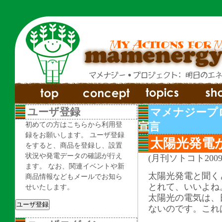
ユーザ登録
マメナジープ
初めての方はこちらから利用登
宣言
録をお願いします。 ユーザ登録
太陽光発電
をすると、商品を登録し、設置
状況や発電データの確認が行え
(月刊ソトコト200
ます。 なお、関連イベントや新
太陽光発電と聞く
商品情報などもメールでお知ら
とれて、いいよね
せいたします。
太陽光の電気は、日
ないのです。これ