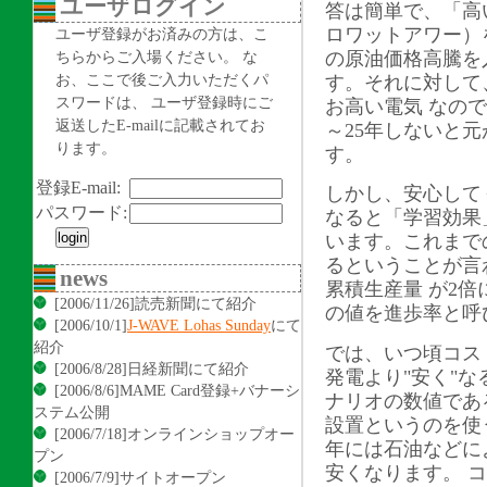
ユーザログイン
答は簡単で、「高
ロワットアワー）
ユーザ登録がお済みの方は、こ
ちらからご入場ください。 な
の原油価格高騰を入
お、ここで後ご入力いただくパ
す。それに対して、
スワードは、 ユーザ登録時にご
お高い電気 なの
返送したE-mailに記載されてお
～25年しないと
ります。
す。
登録E-mail:
しかし、安心して
パスワード:
なると「学習効果
います。これまで
るということが言
news
累積生産量 が2倍
[2006/11/26]読売新聞にて紹介
の値を進歩率と呼
[2006/10/1]
J-WAVE Lohas Sunday
にて
紹介
では、いつ頃コス
[2006/8/28]日経新聞にて紹介
発電より"安く"
[2006/8/6]MAME Card登録+バナーシ
ナリオの数値である、
ステム公開
設置というのを使う
[2006/7/18]オンラインショップオー
年には石油などに
プン
安くなります。 
[2006/7/9]サイトオープン